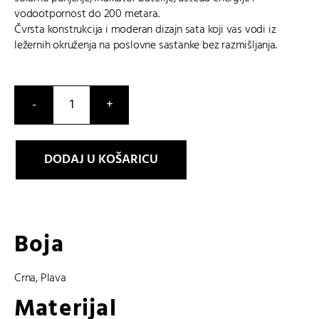
vodootpornost do 200 metara.
Čvrsta konstrukcija i moderan dizajn sata koji vas vodi iz
ležernih okruženja na poslovne sastanke bez razmišljanja.
GBM-
2100A-
1A2ER
DODAJ U KOŠARICU
količina
Boja
Crna
,
Plava
Materijal