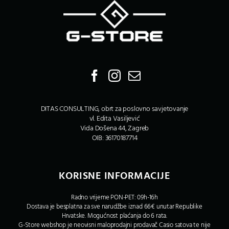
DITAS CONSULTING, obrt za poslovno savjetovanje
vl. Edita Vasiljević
Vida Došena 44, Zagreb
OIB: 36170187714
KORISNE INFORMACIJE
Radno vrijeme PON-PET: 09h-16h
Dostava je besplatna za sve narudžbe iznad 66€ unutar Republike
Hrvatske. Mogućnost plaćanja do 6 rata.
G-Store webshop je neovisni maloprodajni prodavač Casio satova te nije