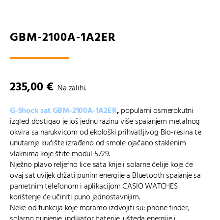
GBM-2100A-1A2ER
235,00
€
Na zalihi.
G-Shock sat GBM-2100A-1A2ER
,
popularni osmerokutni
izgled dostigao je još jednu razinu više spajanjem metalnog
okvira sa narukvicom od ekološki prihvatljivog Bio-resina te
unutarnje kućište izrađeno od smole ojačano staklenim
vlaknima koje štite modul 5729.
Nježno plavo reljefno lice sata krije i solarne ćelije koje će
ovaj sat uvijek držati punim energije a Bluetooth spajanje sa
pametnim telefonom i aplikacijom CASIO WATCHES
korištenje će učiniti puno jednostavnijim.
Neke od funkcija koje moramo izdvojiti su: phone finder,
solarno punjenje, indikator baterije, ušteda energije i