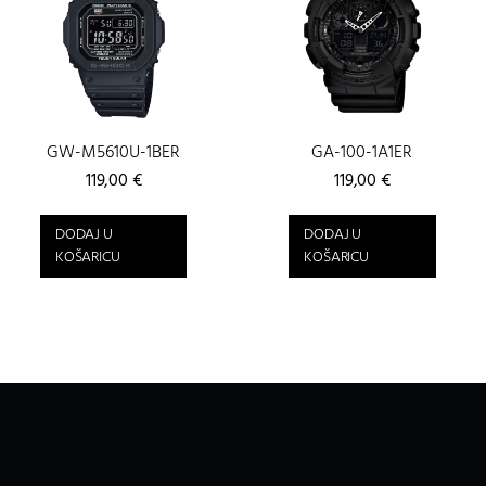
GW-M5610U-1BER
GA-100-1A1ER
119,00
€
119,00
€
DODAJ U
DODAJ U
KOŠARICU
KOŠARICU