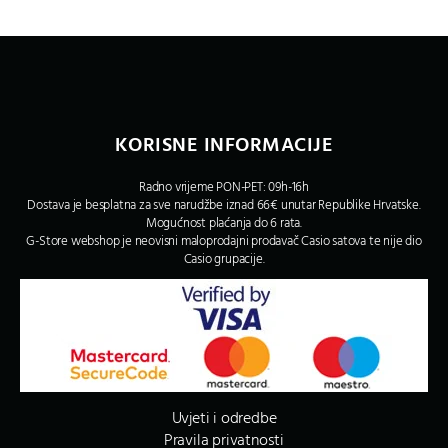
KORISNE INFORMACIJE
Radno vrijeme PON-PET: 09h-16h
Dostava je besplatna za sve narudžbe iznad 66€ unutar Republike Hrvatske.
Mogućnost plaćanja do 6 rata.
G-Store webshop je neovisni maloprodajni prodavač Casio satova te nije dio
Casio grupacije.
Uvjeti i odredbe
Pravila privatnosti