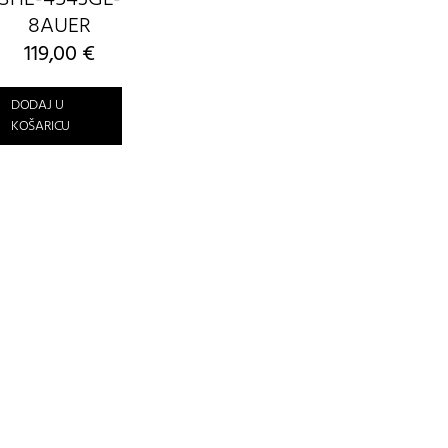
8AUER
119,00
€
DODAJ U
KOŠARICU