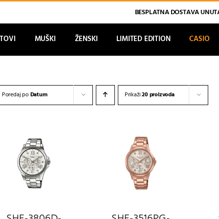
BESPLATNA DOSTAVA UNUTA
ATOVI
MUŠKI
ŽENSKI
LIMITED EDITION
CASIO
Poredaj po
Datum
Prikaži
20 proizvoda
SHE-3806D-
SHE-3516PG-