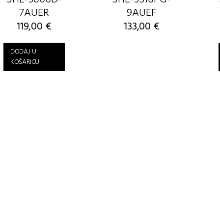
7AUER
9AUEF
119,00
€
133,00
€
DODAJ U
KOŠARICU