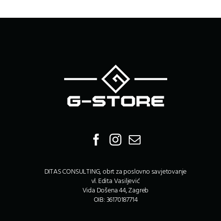
DITAS CONSULTING, obrt za poslovno savjetovanje
vl. Edita Vasiljević
Vida Došena 44, Zagreb
OIB: 36170187714