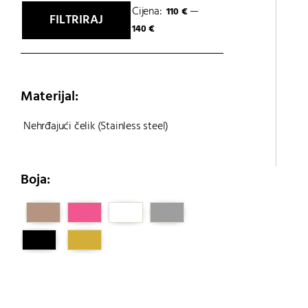
Cijena:
—
110 €
FILTRIRAJ
Min
Maks
140 €
cijena
cijena
Materijal:
Nehrđajući čelik (Stainless steel)
Boja: