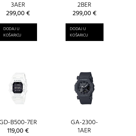
3AER
2BER
299,00
€
299,00
€
DODAJ U
DODAJ U
KOŠARICU
KOŠARICU
GD-B500-7ER
GA-2300-
1AER
119,00
€