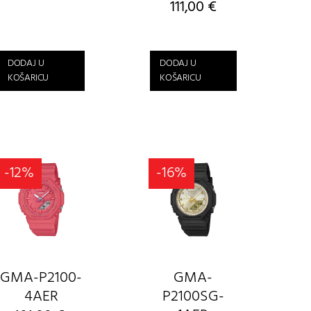
111,00
€
DODAJ U
DODAJ U
KOŠARICU
KOŠARICU
-12%
-16%
GMA-P2100-
GMA-
4AER
P2100SG-