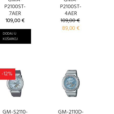
P2100ST-
P2100ST-
7AER
4AER
109,00
€
109,00
€
Izvorna
89,00
€
Trenutna
cijena
cijena
DODAJ U
bila
je:
KOŠARICU
je:
89,00 €.
109,00 €.
-12%
GM-S2110-
GM-2110D-