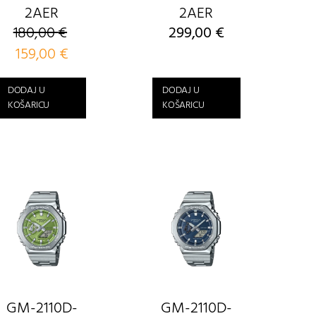
2AER
2AER
180,00
€
299,00
€
Izvorna
159,00
€
Trenutna
cijena
cijena
bila
je:
DODAJ U
DODAJ U
je:
159,00 €.
KOŠARICU
KOŠARICU
180,00 €.
GM-2110D-
GM-2110D-