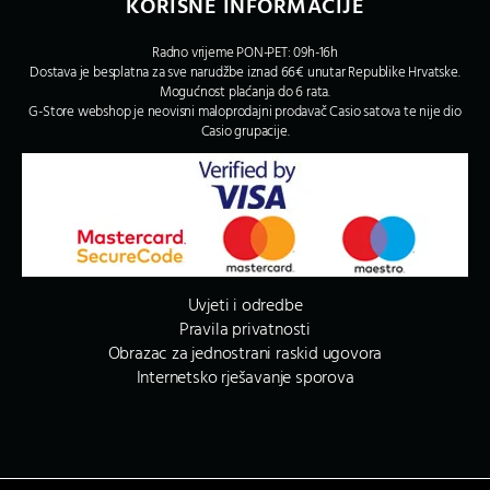
KORISNE INFORMACIJE
Radno vrijeme PON-PET: 09h-16h
Dostava je besplatna za sve narudžbe iznad 66€ unutar Republike Hrvatske.
Mogućnost plaćanja do 6 rata.
G-Store webshop je neovisni maloprodajni prodavač Casio satova te nije dio
Casio grupacije.
Uvjeti i odredbe
Pravila privatnosti
Obrazac za jednostrani raskid ugovora
Internetsko rješavanje sporova