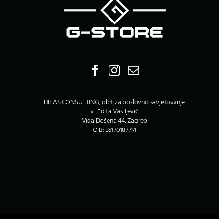
DITAS CONSULTING, obrt za poslovno savjetovanje
vl. Edita Vasiljević
Vida Došena 44, Zagreb
OIB: 36170187714