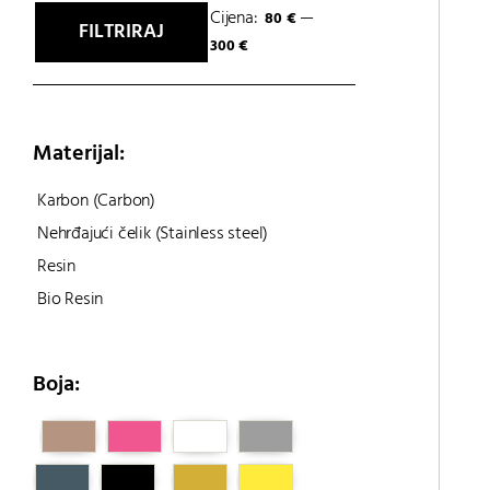
Cijena:
—
80 €
FILTRIRAJ
Min
Maks
300 €
cijena
cijena
Materijal:
Karbon (Carbon)
Nehrđajući čelik (Stainless steel)
Resin
Bio Resin
Boja: