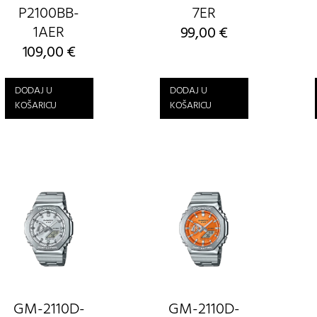
P2100BB-
7ER
1AER
99,00
€
109,00
€
DODAJ U
DODAJ U
KOŠARICU
KOŠARICU
GM-2110D-
GM-2110D-