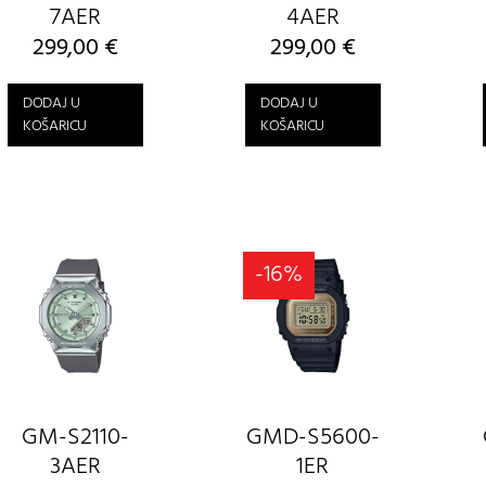
7AER
4AER
299,00
€
299,00
€
DODAJ U
DODAJ U
KOŠARICU
KOŠARICU
-16%
GM-S2110-
GMD-S5600-
3AER
1ER