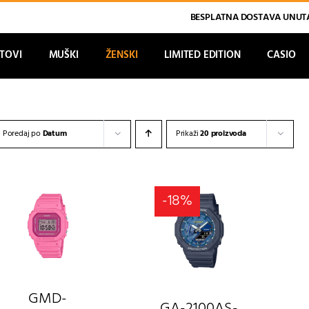
BESPLATNA DOSTAVA UNUTA
ATOVI
MUŠKI
ŽENSKI
LIMITED EDITION
CASIO
Poredaj po
Datum
Prikaži
20 proizvoda
-18%
GMD-
GA-2100AS-