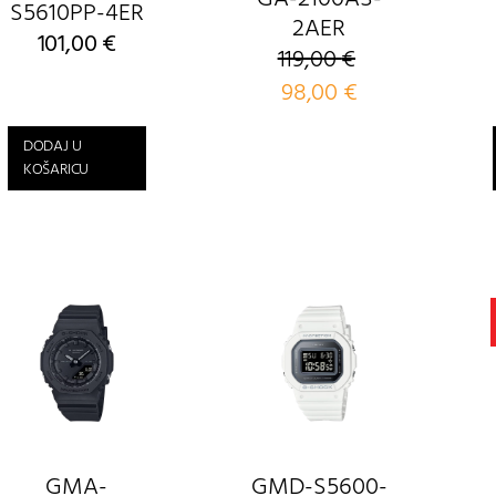
S5610PP-4ER
2AER
101,00
€
119,00
€
Izvorna
98,00
€
Trenutna
cijena
cijena
bila
je:
DODAJ U
je:
98,00 €.
KOŠARICU
119,00 €.
GMA-
GMD-S5600-