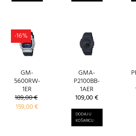
-16%
GM-
GMA-
P
5600RW-
P2100BB-
1ER
1AER
189,00
€
109,00
€
Izvorna
159,00
€
Trenutna
cijena
cijena
DODAJ U
bila
je:
KOŠARICU
je:
159,00 €.
189,00 €.