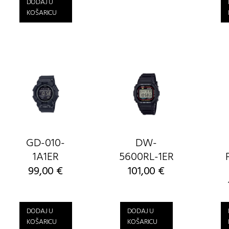
cijena
cijena
DODAJ U
bila
je:
KOŠARICU
je:
98,00 €.
119,00 €.
GD-010-
DW-
1A1ER
5600RL-1ER
99,00
€
101,00
€
DODAJ U
DODAJ U
KOŠARICU
KOŠARICU