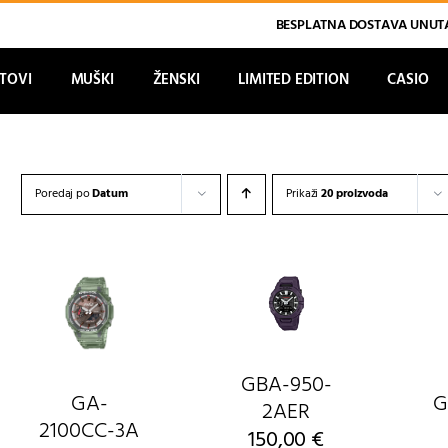
BESPLATNA DOSTAVA UNUTA
ATOVI
MUŠKI
ŽENSKI
LIMITED EDITION
CASIO
Poredaj po
Datum
Prikaži
20 proizvoda
GBA-950-
GA-
G
2AER
2100CC-3A
150,00
€