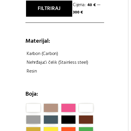
Cijena:
—
40 €
FILTRIRAJ
Min
Maks
300 €
cijena
cijena
Materijal:
Karbon (Carbon)
Nehrđajući čelik (Stainless steel)
Resin
Boja: