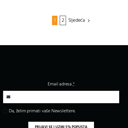
1
2
Sljedeća
Email adresa
*
Da, želim primati vaše Newslettere.
PRIJAVI SE I UZMI 5% POPUSTA