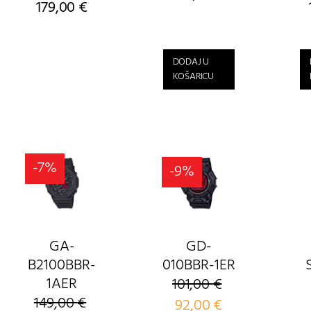
179,00
€
DODAJ U
KOŠARICU
-7%
-9%
GA-
GD-
B2100BBR-
010BBR-1ER
1AER
101,00
€
149,00
€
Izvorna
92,00
€
Trenutna