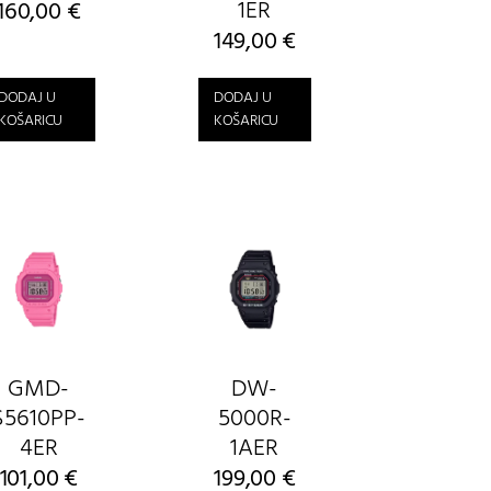
1ER
160,00
€
149,00
€
DODAJ U
DODAJ U
KOŠARICU
KOŠARICU
GMD-
DW-
S5610PP-
5000R-
4ER
1AER
101,00
€
199,00
€