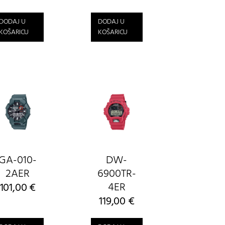
DODAJ U
DODAJ U
KOŠARICU
KOŠARICU
GA-010-
DW-
2AER
6900TR-
4ER
101,00
€
119,00
€