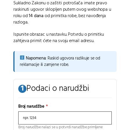
Sukladno Zakonu o zaštiti potrošača imate pravo
raskinuti ugovor sklopljen putem ovog webshopa u
roku od
14 dana
od primitka robe, bez navođenja
razloga.
Ispunite obrazac u nastavku. Potvrdu o primitku
zahtjeva primit ćete na svoju email adresu.
Napomena:
Raskid ugovora razlikuje se od
reklamacije ili zamjene robe.
Podaci o narudžbi
1
Broj narudžbe
*
Broj narudžbe nalazi se u potvrdi narudžbe primljene