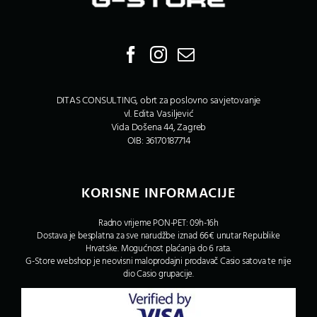
DITAS CONSULTING, obrt za poslovno savjetovanje
vl. Edita Vasiljević
Vida Došena 44, Zagreb
OIB: 36170187714
KORISNE INFORMACIJE
Radno vrijeme PON-PET: 09h-16h
Dostava je besplatna za sve narudžbe iznad 66€ unutar Republike
Hrvatske. Mogućnost plaćanja do 6 rata.
G-Store webshop je neovisni maloprodajni prodavač Casio satova te nije
dio Casio grupacije.