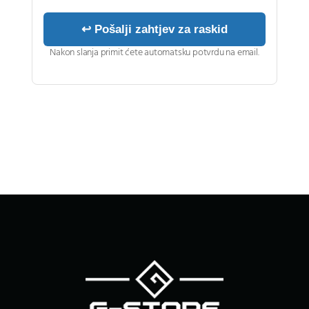
↩ Pošalji zahtjev za raskid
Nakon slanja primit ćete automatsku potvrdu na email.