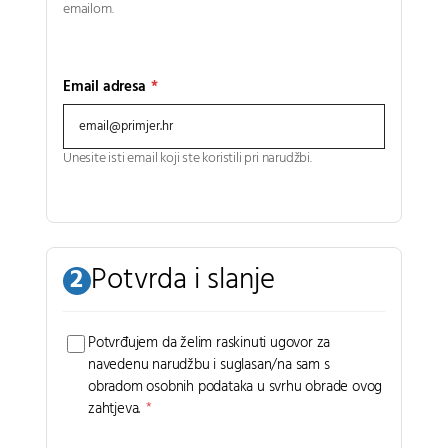
emailom.
Email adresa
*
Unesite isti email koji ste koristili pri narudžbi.
Potvrda i slanje
2
Potvrđujem da želim raskinuti ugovor za
navedenu narudžbu i suglasan/na sam s
obradom osobnih podataka u svrhu obrade ovog
zahtjeva.
*