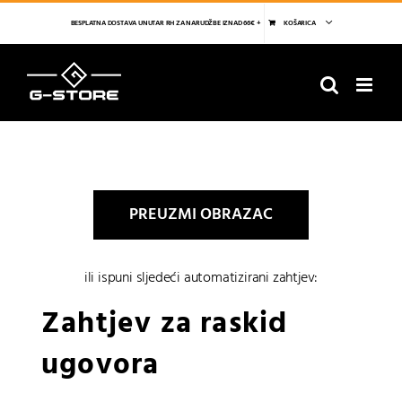
Skip
to
BESPLATNA DOSTAVA UNUTAR RH ZA NARUDŽBE IZNAD 66€ +
KOŠARICA
content
PREUZMI OBRAZAC
ili ispuni sljedeći automatizirani zahtjev:
Zahtjev za raskid
ugovora