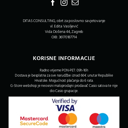
DITAS CONSULTING, obrt za poslovno savjetovanje
vl. Edita Vasiljević
Vida Došena 44, Zagreb
OIB: 36170187714
KORISNE INFORMACIJE
Radno vrijeme PON-PET: 09h-16h
Dostava je besplatna za sve narudžbe iznad 66€ unutar Republike
Hrvatske. Mogućnost plaćanja do 6 rata.
G-Store webshop je neovisni maloprodajni prodavač Casio satova te nije
dio Casio grupacije.