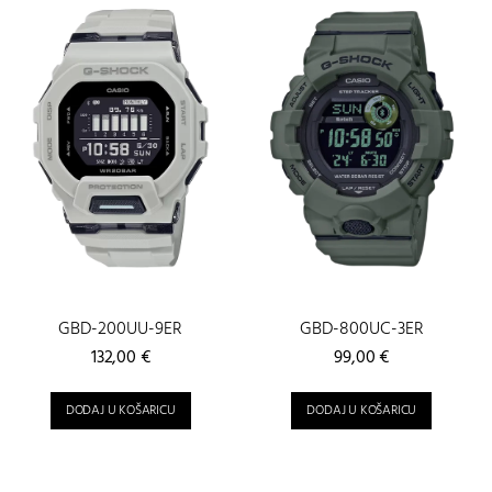
GBD-200UU-9ER
GBD-800UC-3ER
132,00
€
99,00
€
DODAJ U KOŠARICU
DODAJ U KOŠARICU