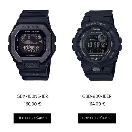
GBX-100NS-1ER
GBD-800-1BER
160,00
€
114,00
€
DODAJ U KOŠARICU
DODAJ U KOŠARICU