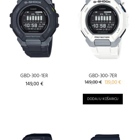
GBD-300-1ER
GBD-300-7ER
Izvorna
Trenutna
149,00
€
139,00
€
149,00
€
cijena
cijena
bila
je:
DODAJ U KOŠARICU
je:
139,00 €.
149,00 €.