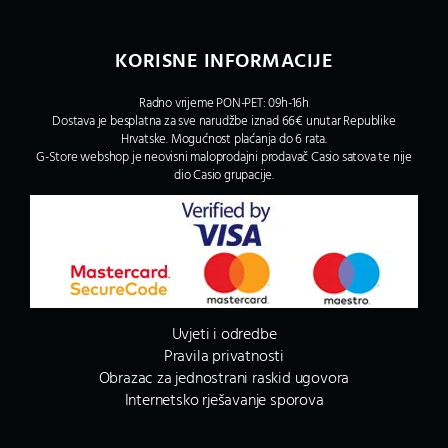
KORISNE INFORMACIJE
Radno vrijeme PON-PET: 09h-16h
Dostava je besplatna za sve narudžbe iznad 66€ unutar Republike
Hrvatske. Mogućnost plaćanja do 6 rata.
G-Store webshop je neovisni maloprodajni prodavač Casio satova te nije
dio Casio grupacije.
Uvjeti i odredbe
Pravila privatnosti
Obrazac za jednostrani raskid ugovora
Internetsko rješavanje sporova