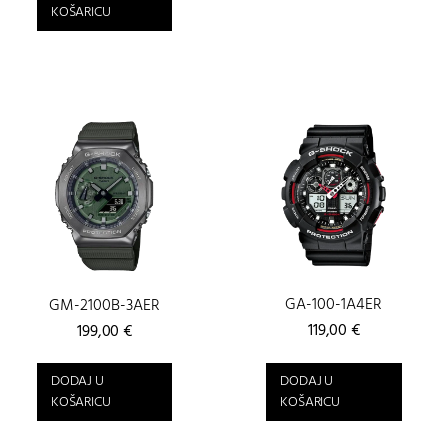
KOŠARICU
GA-100-1A4ER
GM-2100B-3AER
119,00
€
199,00
€
DODAJ U
DODAJ U
KOŠARICU
KOŠARICU