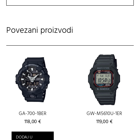
Povezani proizvodi
GA-700-1BER
GW-M5610U-1ER
118,00
€
119,00
€
DODAJ U