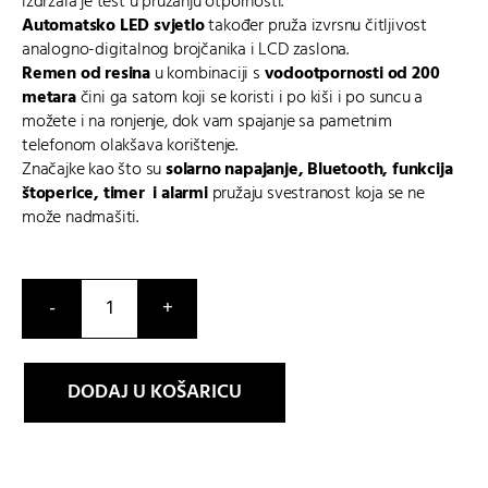
izdržala je test u pružanju otpornosti.
Automatsko LED svjetlo
također pruža izvrsnu čitljivost
analogno-digitalnog brojčanika i LCD zaslona.
Remen od resina
u kombinaciji s
vodootpornosti od 200
metara
čini ga satom koji se koristi i po kiši i po suncu a
možete i na ronjenje, dok vam spajanje sa pametnim
telefonom olakšava korištenje.
Značajke kao što su
solarno napajanje, Bluetooth, funkcija
štoperice, timer i alarmi
pružaju svestranost koja se ne
može nadmašiti.
GA-
B2100C-
9AER
DODAJ U KOŠARICU
količina