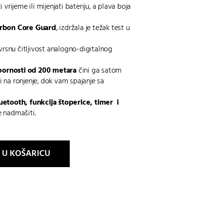
vrijeme ili mijenjati bateriju, a plava boja
rbon Core Guard
, izdržala je težak test u
vrsnu čitljivost analogno-digitalnog
ornosti od 200 metara
čini ga satom
 i na ronjenje, dok vam spajanje sa
uetooth, funkcija štoperice, timer i
 nadmašiti.
 U KOŠARICU