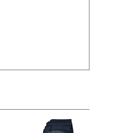
enutna
jena
,00 €.