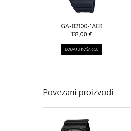
GA-B2100-1AER
133,00
€
DODAJ U KOŠARICU
Povezani proizvodi