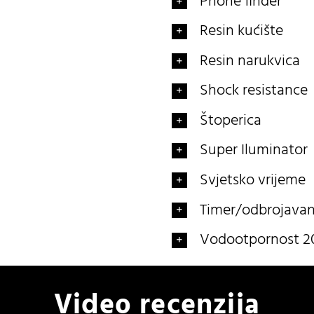
Phone finder
Resin kućište
Resin narukvica
Shock resistance
Štoperica
Super Iluminator
Svjetsko vrijeme
Timer/odbrojavan
Vodootpornost 2
Video recenzija