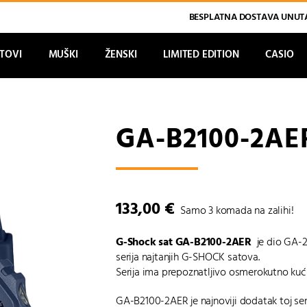
BESPLATNA DOSTAVA UNUTA
ATOVI
MUŠKI
ŽENSKI
LIMITED EDITION
CASIO
GA-B2100-2AE
133,00
€
Samo 3 komada na zalihi!
G-Shock sat GA-B2100-2AER
je dio GA-2
serija najtanjih G-SHOCK satova.
Serija ima prepoznatljivo osmerokutno kući
GA-B2100-2AER je najnoviji dodatak toj seri