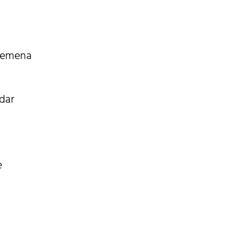
vremena
dar
e