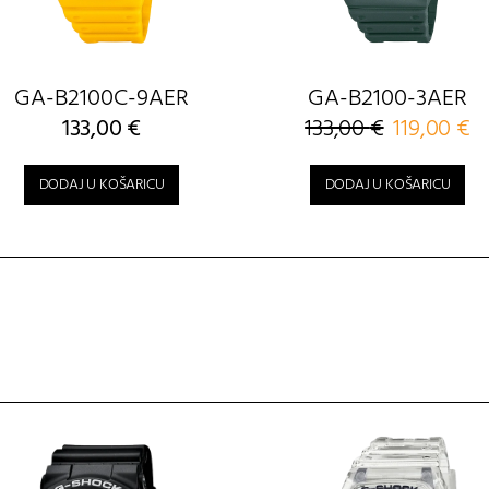
GA-B2100C-9AER
GA-B2100-3AER
133,00
€
133,00
€
Izvorna
119,00
€
Tr
cijena
ci
bila
je:
DODAJ U KOŠARICU
DODAJ U KOŠARICU
je:
119
133,00 €.