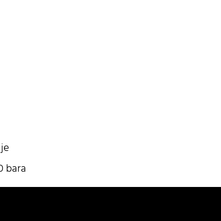
je
0 bara