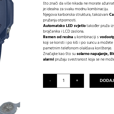
što znači da više nikada ne morate ažurirati 
je idealna za svaku modnu kombinaciju.
Njegova karbonska struktura, takozvani
Ca
pružanju otpornosti.
Automatsko LED svjetlo
također pruža iz
brojčanika i LCD zaslona.
Remen od resina
u kombinaciji s
vodootp
koji se koristi i po kiši i po suncu a možete
pametnim telefonom olakšava korištenje.
Značajke kao što su
solarno napajanje, Bl
alarmi
pružaju svestranost koja se ne može
DODAJ
GA-
B2100-
2AER
količina