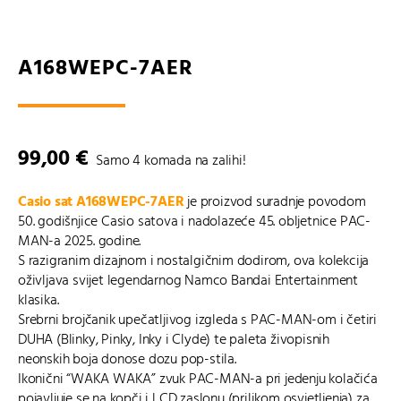
A168WEPC-7AER
99,00
€
Samo 4 komada na zalihi!
Casio sat A168WEPC-7AER
je proizvod suradnje povodom
50. godišnjice Casio satova i nadolazeće 45. obljetnice PAC-
MAN-a 2025. godine.
S razigranim dizajnom i nostalgičnim dodirom, ova kolekcija
oživljava svijet legendarnog
Namco Bandai Entertainment
klasika.
Srebrni brojčanik upečatljivog izgleda s PAC-MAN-om i četiri
DUHA (Blinky, Pinky, Inky i Clyde) te paleta živopisnih
neonskih boja donose dozu pop-stila.
Ikonični “WAKA WAKA” zvuk PAC-MAN-a pri jedenju kolačića
pojavljuje se na kopči i LCD zaslonu (prilikom osvjetljenja) za