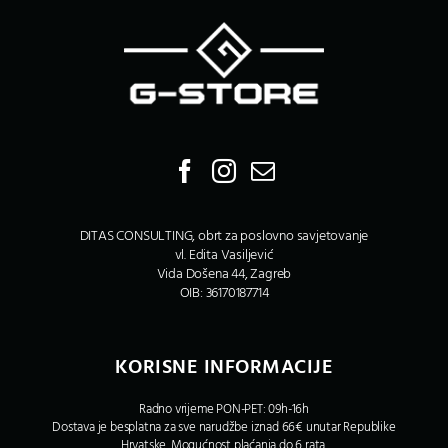
DITAS CONSULTING, obrt za poslovno savjetovanje
vl. Edita Vasiljević
Vida Došena 44, Zagreb
OIB: 36170187714
KORISNE INFORMACIJE
Radno vrijeme PON-PET: 09h-16h
Dostava je besplatna za sve narudžbe iznad 66€ unutar Republike
Hrvatske. Mogućnost plaćanja do 6 rata.