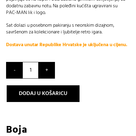
dodatnu zabavnu notu. Na poleđini kućišta ugravirani su
PAC-MAN lik i logo.
Sat dolazi u posebnom pakiranju s neonskim dizajnom,
savršenom za kolekcionare i ljubitelje retro igara.
Dostava unutar Republike Hrvatske je uključena u cijenu.
A168WEPC-
7AER
količina
DODAJ U KOŠARICU
Boja