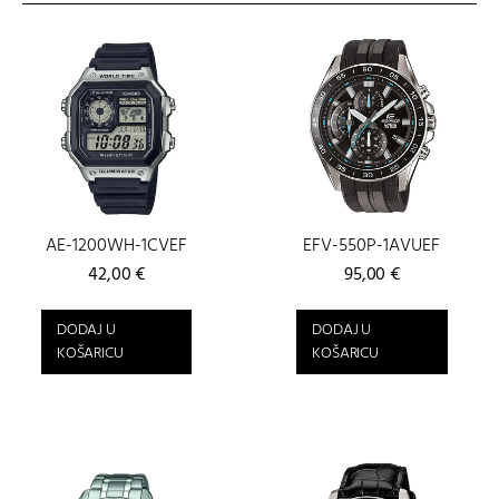
AE-1200WH-1CVEF
EFV-550P-1AVUEF
42,00
€
95,00
€
DODAJ U
DODAJ U
KOŠARICU
KOŠARICU