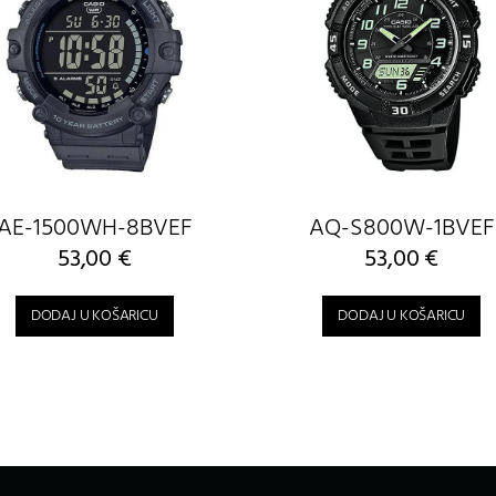
AE-1500WH-8BVEF
AQ-S800W-1BVEF
53,00
€
53,00
€
DODAJ U KOŠARICU
DODAJ U KOŠARICU