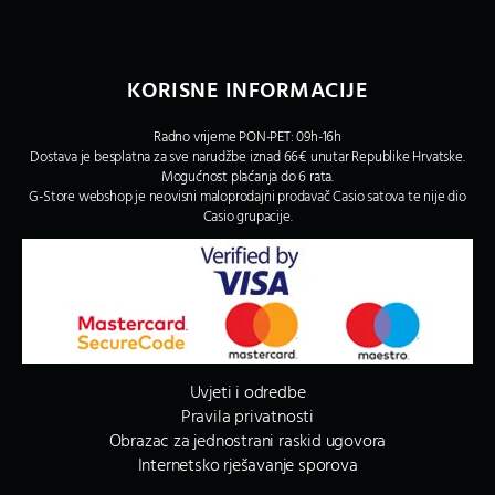
KORISNE INFORMACIJE
Radno vrijeme PON-PET: 09h-16h
Dostava je besplatna za sve narudžbe iznad 66€ unutar Republike Hrvatske.
Mogućnost plaćanja do 6 rata.
G-Store webshop je neovisni maloprodajni prodavač Casio satova te nije dio
Casio grupacije.
Uvjeti i odredbe
Pravila privatnosti
Obrazac za jednostrani raskid ugovora
Internetsko rješavanje sporova