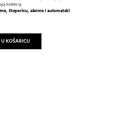
oj kolekciji.
eme, štopericu, alarme i automatski
 U KOŠARICU