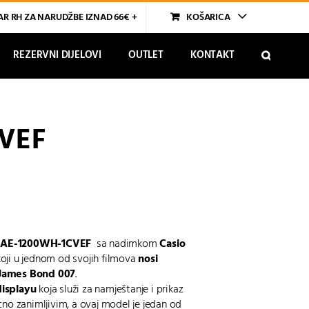
R RH ZA NARUDŽBE IZNAD 66€ +
KOŠARICA
REZERVNI DIJELOVI
OUTLET
KONTAKT
VEF
t
AE-1200WH-1CVEF
sa nadimkom
Casio
koji u jednom od svojih filmova
nosi
a James Bond 007
.
displayu
koja služi za namještanje i prikaz
tno zanimljivim, a ovaj model je jedan od