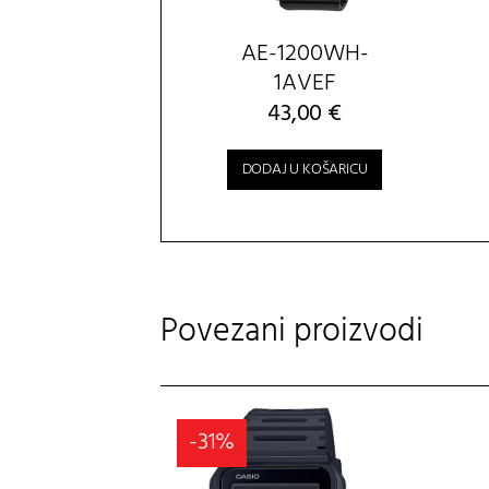
AE-1200WH-
1AVEF
43,00
€
DODAJ U KOŠARICU
Povezani proizvodi
-31%