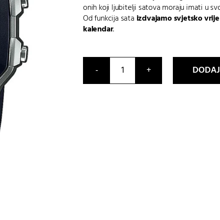
onih koji ljubitelji satova moraju imati u svoj
Od funkcija sata
izdvajamo svjetsko vrij
kalendar
.
DODAJ
AE-
1200WH-
1CVEF
količina