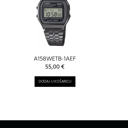
A158WETB-1AEF
55,00
€
DODAJ U KOŠARICU