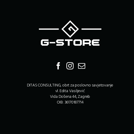
DITAS CONSULTING, obrt za poslovno savjetovanje
vl. Edita Vasiljević
Vida Došena 44, Zagreb
OIB: 36170187714