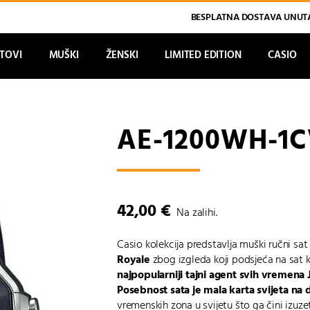
BESPLATNA DOSTAVA UNUTA
ATOVI
MUŠKI
ŽENSKI
LIMITED EDITION
CASIO
AE-1200WH-1C
42,00
€
Na zalihi.
Casio kolekcija predstavlja muški ručni sa
Royale
zbog izgleda koji podsjeća na sat 
najpopularniji tajni agent svih vremen
Posebnost sata je mala karta svijeta na 
vremenskih zona u svijetu što ga čini izuze