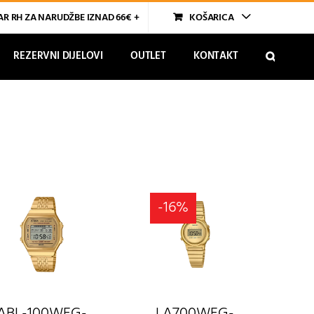
R RH ZA NARUDŽBE IZNAD 66€ +
KOŠARICA
REZERVNI DIJELOVI
OUTLET
KONTAKT
-16%
ABL-100WEG-
LA700WEG-