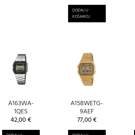
DODAJ U
KOŠARICU
A163WA-
A158WETG-
1QES
9AEF
42,00
€
77,00
€