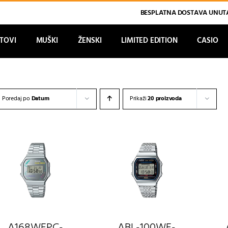
BESPLATNA DOSTAVA UNUTA
ATOVI
MUŠKI
ŽENSKI
LIMITED EDITION
CASIO
Poredaj po
Datum
Prikaži
20 proizvoda
A168WEPC-
ABL-100WE-