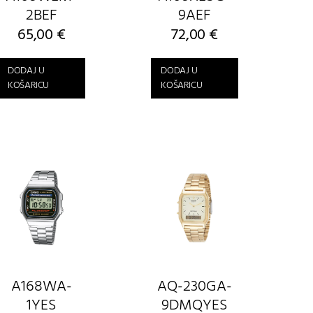
2BEF
9AEF
65,00
€
72,00
€
DODAJ U
DODAJ U
KOŠARICU
KOŠARICU
A168WA-
AQ-230GA-
1YES
9DMQYES