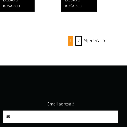
DODAJ U
DODAJ U
KOŠARICU
KOŠARICU
1
2
Sljedeća
Email adresa
*