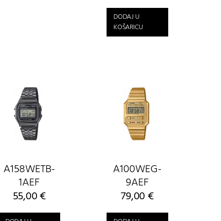
DODAJ U
KOŠARICU
A158WETB-
A100WEG-
1AEF
9AEF
55,00
€
79,00
€