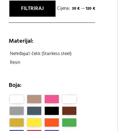
FILTRIRAJ
Cijena:
—
30 €
120 €
Min
Maks
cijena
cijena
Materijal:
Nehrđajući čelik (Stainless steel)
Resin
Boja: