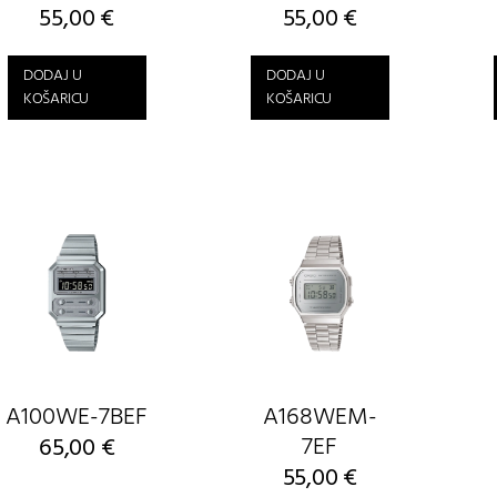
55,00
€
55,00
€
DODAJ U
DODAJ U
KOŠARICU
KOŠARICU
A100WE-7BEF
A168WEM-
7EF
65,00
€
55,00
€