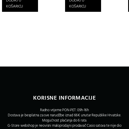
DODAJ U
DODAJ U
KOŠARICU
KOŠARICU
KORISNE INFORMACIJE
Radno vrijeme PON-PET: 09h-16h
Dostava je besplatna za sve narudžbe iznad 66€ unutar Republike Hrvatske.
Mogućnost plaćanja do 6 rata.
G-Store webshop je neovisni maloprodajni prodavač Casio satova te nije dio