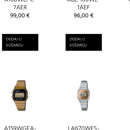
7AER
1AEF
99,00
€
96,00
€
DODAJ U
DODAJ U
KOŠARICU
KOŠARICU
A159WGEA-
LA670WES-