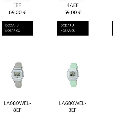
1EF
4AEF
69,00
€
59,00
€
DODAJ U
DODAJ U
KOŠARICU
KOŠARICU
LA680WEL-
LA680WEL-
8EF
3EF