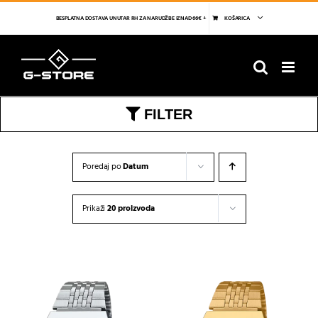
Skip
to
BESPLATNA DOSTAVA UNUTAR RH ZA NARUDŽBE IZNAD 66€ +
KOŠARICA
content
FILTER
Poredaj po
Datum
Prikaži
20 proizvoda