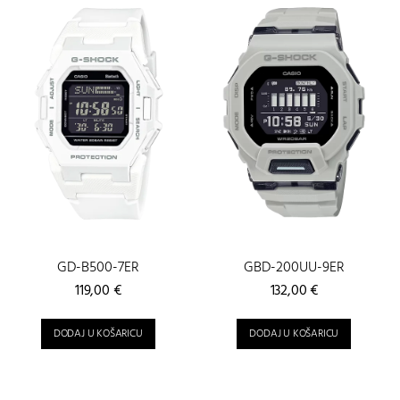
GD-B500-7ER
GBD-200UU-9ER
119,00
€
132,00
€
DODAJ U KOŠARICU
DODAJ U KOŠARICU