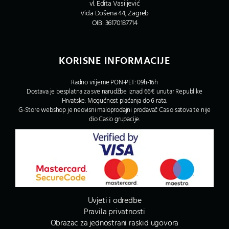
vl. Edita Vasiljević
Vida Došena 44, Zagreb
OIB: 36170187714
KORISNE INFORMACIJE
Radno vrijeme PON-PET: 09h-16h
Dostava je besplatna za sve narudžbe iznad 66€ unutar Republike
Hrvatske. Mogućnost plaćanja do 6 rata.
G-Store webshop je neovisni maloprodajni prodavač Casio satova te nije
dio Casio grupacije.
Uvjeti i odredbe
Pravila privatnosti
Obrazac za jednostrani raskid ugovora