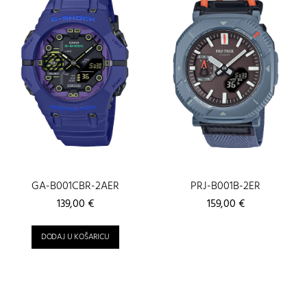
GA-B001CBR-2AER
PRJ-B001B-2ER
139,00
€
159,00
€
DODAJ U KOŠARICU