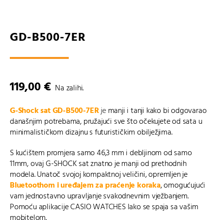
GD-B500-7ER
119,00
€
Na zalihi.
G-Shock sat GD-B500-7ER
je
manji i tanji kako bi odgovarao
današnjim potrebama, pružajući sve što očekujete od sata u
minimalističkom dizajnu s futurističkim obilježjima.
S kućištem promjera samo 46,3 mm i debljinom od samo
11mm, ovaj G-SHOCK sat znatno je manji od prethodnih
modela. Unatoč svojoj kompaktnoj veličini, opremljen je
Bluetoothom i uređajem za praćenje koraka
, omogućujući
vam jednostavno upravljanje svakodnevnim vježbanjem.
Pomoću aplikacije
CASIO WATCHES
lako se spaja sa vašim
mobitelom.