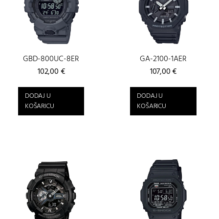
GBD-800UC-8ER
GA-2100-1AER
102,00
€
107,00
€
DODAJ U
DODAJ U
KOŠARICU
KOŠARICU