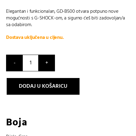
Elegantan i funkcionalan, GD-B500 otvara potpuno nove
mogućnosti s G-SHOCK-om, a sigurno ćeš biti zadovoljan/a
sa odabirom.
Dostava uključena u cijenu.
GD-
B500-
7ER
DODAJ U KOŠARICU
količina
Boja