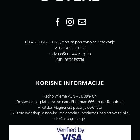
DITAS CONSULTING, obrt za poslovno savjetovanje
vl. Edita Vasiljević
Vida Došena 44, Zagreb
OIB: 36170187714
KORISNE INFORMACIJE
Radno vrijeme PON-PET: 09h-16h
Dostava je besplatna za sve narudžbe iznad 66€ unutar Republike
Hrvatske. Mogućnost plaćanja do 6 rata.
G-Store webshop je neovisni maloprodajni prodavač Casio satova te nije
dio Casio grupacije.