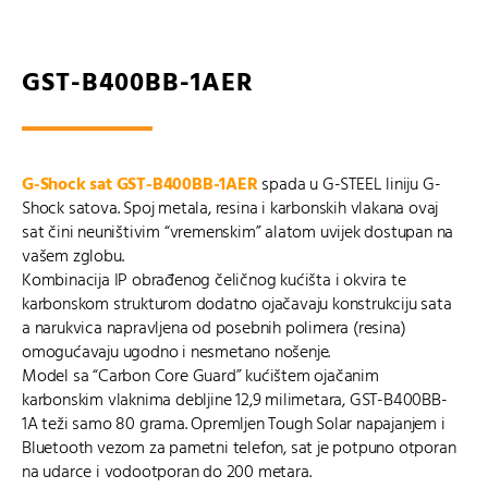
GST-B400BB-1AER
G-Shock sat GST-B400BB-1AER
spada u G-STEEL liniju G-
Shock satova. Spoj metala, resina i karbonskih vlakana ovaj
sat čini neuništivim “vremenskim” alatom uvijek dostupan na
vašem zglobu.
Kombinacija IP obrađenog čeličnog kućišta i okvira te
karbonskom strukturom dodatno ojačavaju konstrukciju sata
a narukvica napravljena od posebnih polimera (resina)
omogućavaju ugodno i nesmetano nošenje.
Model sa “Carbon Core Guard” kućištem ojačanim
karbonskim vlaknima debljine 12,9 milimetara, GST-B400BB-
1A teži samo 80 grama. Opremljen Tough Solar napajanjem i
Bluetooth vezom za pametni telefon, sat je potpuno otporan
na udarce i vodootporan do 200 metara.