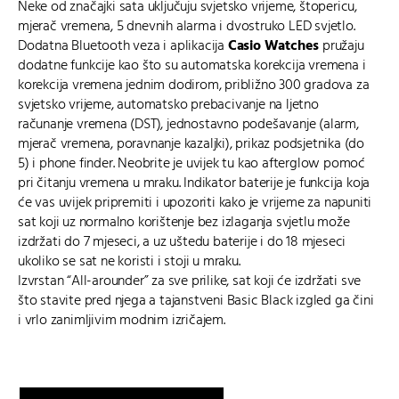
Neke od značajki sata uključuju svjetsko vrijeme, štopericu,
mjerač vremena, 5 dnevnih alarma i dvostruko LED svjetlo.
Dodatna Bluetooth veza i aplikacija
Casio Watches
pružaju
dodatne funkcije kao što su automatska korekcija vremena i
korekcija vremena jednim dodirom, približno 300 gradova za
svjetsko vrijeme, automatsko prebacivanje na ljetno
računanje vremena (DST), jednostavno podešavanje (alarm,
mjerač vremena, poravnanje kazaljki), prikaz podsjetnika (do
5) i phone finder. Neobrite je uvijek tu kao afterglow pomoć
pri čitanju vremena u mraku. Indikator baterije je funkcija koja
će vas uvijek pripremiti i upozoriti kako je vrijeme za napuniti
sat koji uz normalno korištenje bez izlaganja svjetlu može
izdržati do 7 mjeseci, a uz uštedu baterije i do 18 mjeseci
ukoliko se sat ne koristi i stoji u mraku.
Izvrstan “All-arounder” za sve prilike, sat koji će izdržati sve
što stavite pred njega a tajanstveni Basic Black izgled ga čini
i vrlo zanimljivim modnim izričajem.