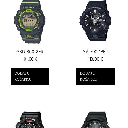
GBD-800-8ER
GA-700-1BER
101,00
€
118,00
€
DODAJ U
DODAJ U
KOŠARICU
KOŠARICU