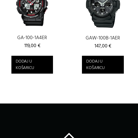
GA-100-1A4ER
GAW-100B-1AER
119,00
€
147,00
€
DODAJ U
DODAJ U
KOŠARICU
KOŠARICU