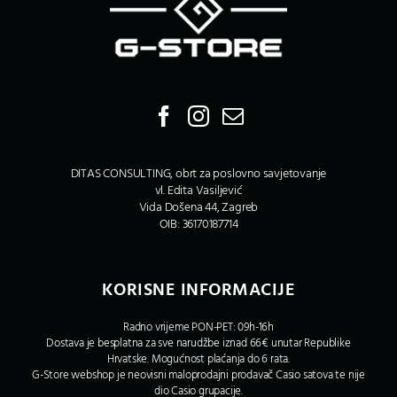
DITAS CONSULTING, obrt za poslovno savjetovanje
vl. Edita Vasiljević
Vida Došena 44, Zagreb
OIB: 36170187714
KORISNE INFORMACIJE
Radno vrijeme PON-PET: 09h-16h
Dostava je besplatna za sve narudžbe iznad 66€ unutar Republike
Hrvatske. Mogućnost plaćanja do 6 rata.
G-Store webshop je neovisni maloprodajni prodavač Casio satova te nije
dio Casio grupacije.