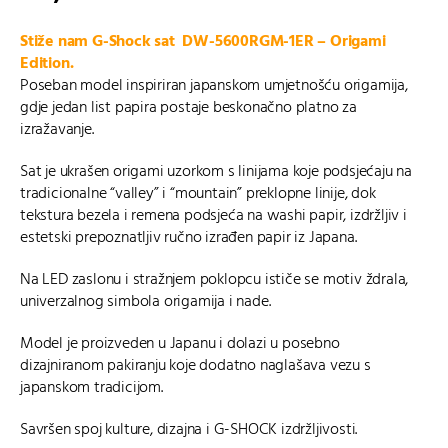
Stiže nam G-Shock sat DW-5600RGM-1ER – Origami
Edition.
Poseban model inspiriran japanskom umjetnošću origamija,
gdje jedan list papira postaje beskonačno platno za
izražavanje.
Sat je ukrašen origami uzorkom s linijama koje podsjećaju na
tradicionalne “valley” i “mountain” preklopne linije, dok
tekstura bezela i remena podsjeća na washi papir, izdržljiv i
estetski prepoznatljiv ručno izrađen papir iz Japana.
Na LED zaslonu i stražnjem poklopcu ističe se motiv ždrala,
univerzalnog simbola origamija i nade.
Model je proizveden u Japanu i dolazi u posebno
dizajniranom pakiranju koje dodatno naglašava vezu s
japanskom tradicijom.
Savršen spoj kulture, dizajna i G-SHOCK izdržljivosti.