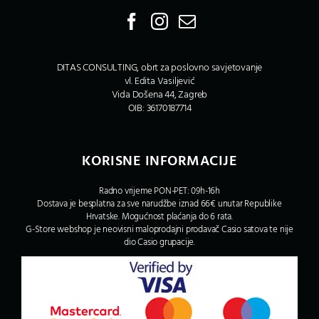
DITAS CONSULTING, obrt za poslovno savjetovanje
vl. Edita Vasiljević
Vida Došena 44, Zagreb
OIB: 36170187714
KORISNE INFORMACIJE
Radno vrijeme PON-PET: 09h-16h
Dostava je besplatna za sve narudžbe iznad 66€ unutar Republike
Hrvatske. Mogućnost plaćanja do 6 rata.
G-Store webshop je neovisni maloprodajni prodavač Casio satova te nije
dio Casio grupacije.