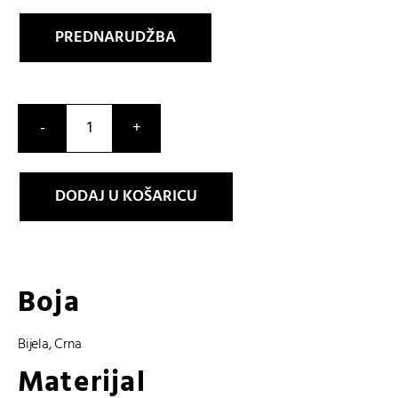
PREDNARUDŽBA
DW-
5600RGM-
1ER
DODAJ U KOŠARICU
količina
Boja
Bijela
,
Crna
Materijal