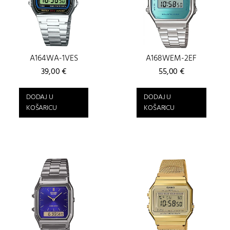
A164WA-1VES
A168WEM-2EF
39,00
€
55,00
€
DODAJ U
DODAJ U
KOŠARICU
KOŠARICU