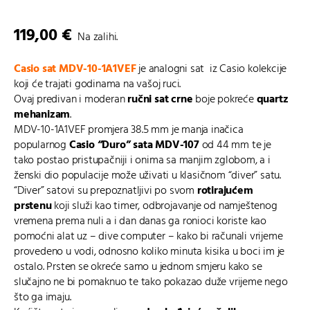
119,00
€
Na zalihi.
Casio sat MDV-10-1A1VEF
je analogni sat iz Casio kolekcije
koji će trajati godinama na vašoj ruci.
Ovaj predivan i moderan
ručni sat crne
boje pokreće
quartz
mehanizam
.
MDV-10-1A1VEF promjera 38.5 mm je manja inačica
popularnog
Casio “Duro” sata MDV-107
od 44 mm te je
tako postao pristupačniji i onima sa manjim zglobom, a i
ženski dio populacije može uživati u klasičnom “diver” satu.
“Diver” satovi su prepoznatljivi po svom
rotirajućem
prstenu
koji služi kao timer, odbrojavanje od namještenog
vremena prema nuli a i dan danas ga ronioci koriste kao
pomoćni alat uz – dive computer – kako bi računali vrijeme
provedeno u vodi, odnosno koliko minuta kisika u boci im je
ostalo. Prsten se okreće samo u jednom smjeru kako se
slučajno ne bi pomaknuo te tako pokazao duže vrijeme nego
što ga imaju.