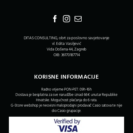
DITAS CONSULTING, obrt za poslovno savjetovanje
vl. Edita Vasiljević
Vida Došena 44, Zagreb
OIB: 36170187714
KORISNE INFORMACIJE
Radno vrijeme PON-PET: 09h-16h
Dostava je besplatna za sve narudžbe iznad 66€ unutar Republike
Hrvatske. Mogućnost plaćanja do 6 rata.
G-Store webshop je neovisni maloprodajni prodavač Casio satova te nije
dio Casio grupacije.