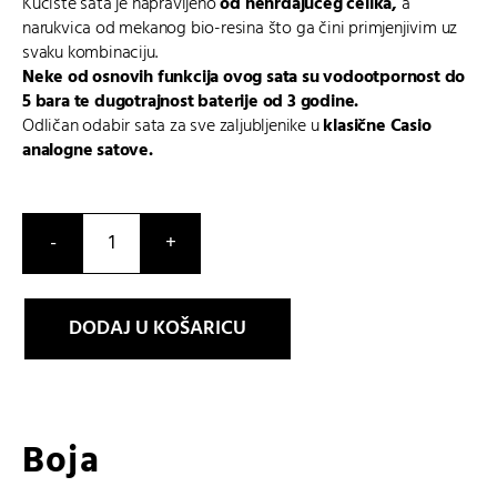
Kućište sata je napravljeno
od nehrđajućeg čelika,
a
narukvica od mekanog bio-resina što ga čini primjenjivim uz
svaku kombinaciju.
Neke od osnovih funkcija ovog sata su
vodootpornost do
5 bara te dugotrajnost baterije od 3 godine.
Odličan odabir sata za sve zaljubljenike u
klasične
Casio
analogne satove
.
MDV-
10-
1A1VEF
DODAJ U KOŠARICU
količina
Boja