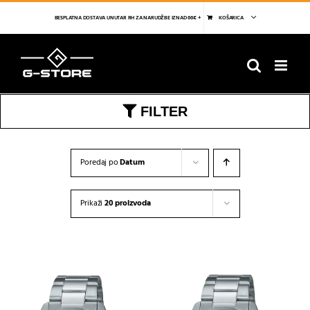
Skip
to
BESPLATNA DOSTAVA UNUTAR RH ZA NARUDŽBE IZNAD 66€ +
KOŠARICA
content
FILTER
Poredaj po
Datum
Prikaži
20 proizvoda