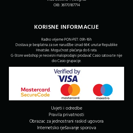
OIB: 36170187714
KORISNE INFORMACIJE
Radno vrijeme PON-PET: 09h-16h
Dostava je besplatna za sve narudžbe iznad 66€ unutar Republike
Hrvatske. Mogućnost plaćanja do 6 rata.
G-Store webshop je neovisni maloprodajni prodavač Casio satova te nije
dio Casio grupacije.
Uvjeti i odredbe
Pravila privatnosti
Obrazac za jednostrani raskid ugovora
Internetsko rješavanje sporova