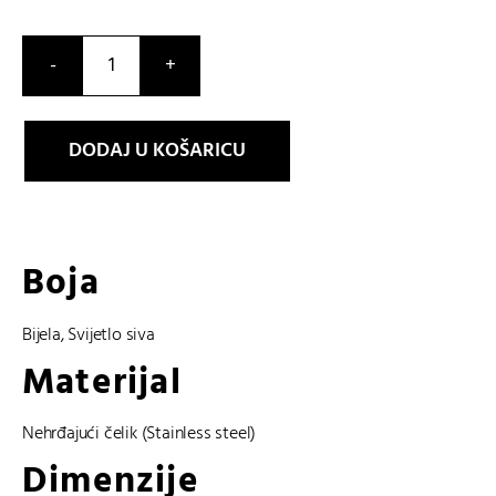
SHE-
3806D-
7AUER
DODAJ U KOŠARICU
količina
Boja
Bijela
,
Svijetlo siva
Materijal
Nehrđajući čelik (Stainless steel)
Dimenzije