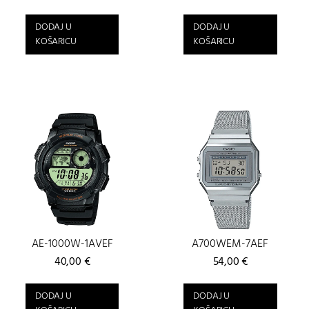
DODAJ U
DODAJ U
KOŠARICU
KOŠARICU
AE-1000W-1AVEF
A700WEM-7AEF
40,00
€
54,00
€
DODAJ U
DODAJ U