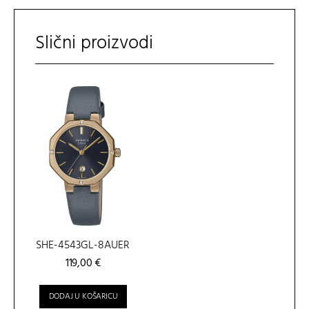
Slični proizvodi
SHE-4543GL-8AUER
119,00
€
DODAJ U KOŠARICU