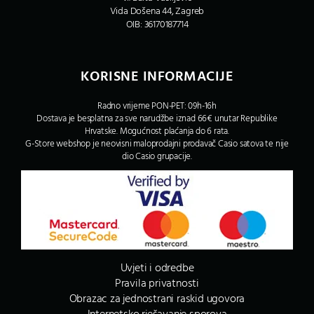
Vida Došena 44, Zagreb
OIB: 36170187714
KORISNE INFORMACIJE
Radno vrijeme PON-PET: 09h-16h
Dostava je besplatna za sve narudžbe iznad 66€ unutar Republike
Hrvatske. Mogućnost plaćanja do 6 rata.
G-Store webshop je neovisni maloprodajni prodavač Casio satova te nije
dio Casio grupacije.
Uvjeti i odredbe
Pravila privatnosti
Obrazac za jednostrani raskid ugovora