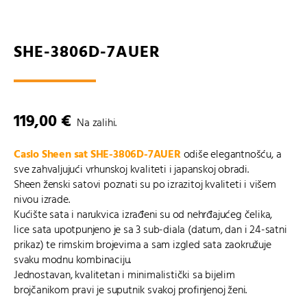
SHE-3806D-7AUER
119,00
€
Na zalihi.
Casio Sheen sat SHE-3806D-7AUER
odiše elegantnošću, a
sve zahvaljujući vrhunskoj kvaliteti i japanskoj obradi.
Sheen ženski satovi
poznati su po izrazitoj kvaliteti i višem
nivou izrade.
Kućište sata i narukvica izrađeni su od nehrđajućeg čelika,
lice sata upotpunjeno je sa 3 sub-diala (datum, dan i 24-satni
prikaz) te rimskim brojevima a sam izgled sata zaokružuje
svaku modnu kombinaciju.
Jednostavan, kvalitetan i minimalistički sa bijelim
brojčanikom pravi je suputnik svakoj profinjenoj ženi.