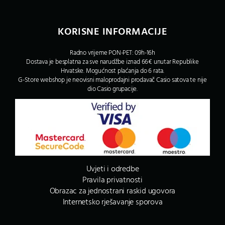
KORISNE INFORMACIJE
Radno vrijeme PON-PET: 09h-16h
Dostava je besplatna za sve narudžbe iznad 66€ unutar Republike
Hrvatske. Mogućnost plaćanja do 6 rata.
G-Store webshop je neovisni maloprodajni prodavač Casio satova te nije
dio Casio grupacije.
Uvjeti i odredbe
Pravila privatnosti
Obrazac za jednostrani raskid ugovora
Internetsko rješavanje sporova