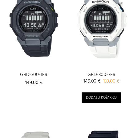
GBD-300-1ER
GBD-300-7ER
Izvorna
Trenutna
149,00
€
139,00
€
149,00
€
cijena
cijena
bila
je:
DODAJ U KOŠARICU
je:
139,00 €.
149,00 €.