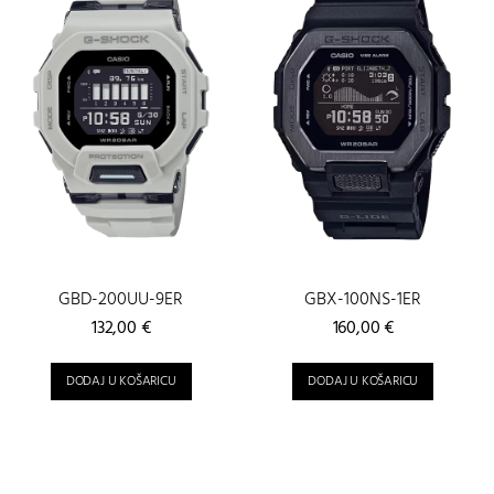
GBD-200UU-9ER
GBX-100NS-1ER
132,00
€
160,00
€
DODAJ U KOŠARICU
DODAJ U KOŠARICU