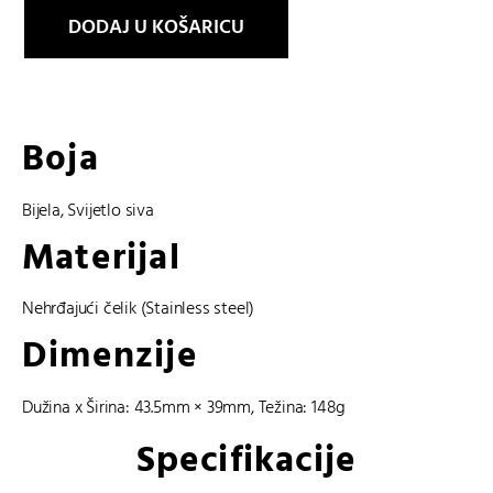
100D-
DODAJ U KOŠARICU
7AER
količina
Boja
Bijela
,
Svijetlo siva
Materijal
Nehrđajući čelik (Stainless steel)
Dimenzije
Dužina x Širina: 43.5mm × 39mm, Težina: 148g
Specifikacije