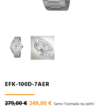
EFK-100D-7AER
279,00
€
Izvorna
249,00
€
Trenutna
Samo 1 komada na zalihi!
cijena
cijena