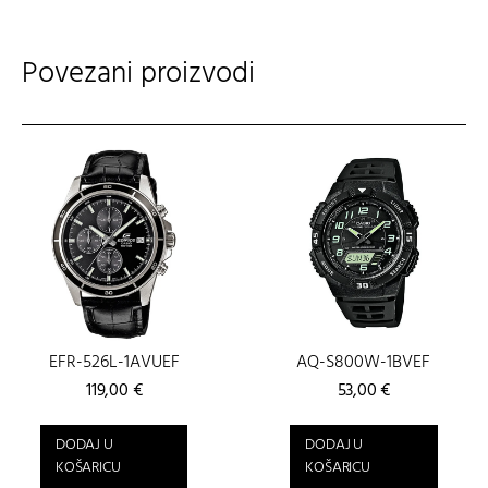
Povezani proizvodi
EFR-526L-1AVUEF
AQ-S800W-1BVEF
119,00
€
53,00
€
DODAJ U
DODAJ U
KOŠARICU
KOŠARICU