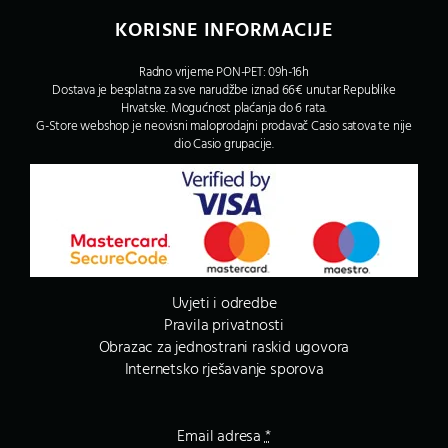
KORISNE INFORMACIJE
Radno vrijeme PON-PET: 09h-16h
Dostava je besplatna za sve narudžbe iznad 66€ unutar Republike
Hrvatske. Mogućnost plaćanja do 6 rata.
G-Store webshop je neovisni maloprodajni prodavač Casio satova te nije
dio Casio grupacije.
Uvjeti i odredbe
Pravila privatnosti
Obrazac za jednostrani raskid ugovora
Internetsko rješavanje sporova
Email adresa
*