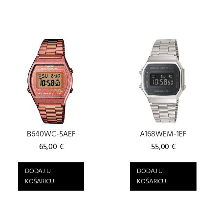
B640WC-5AEF
A168WEM-1EF
65,00
€
55,00
€
DODAJ U
DODAJ U
KOŠARICU
KOŠARICU