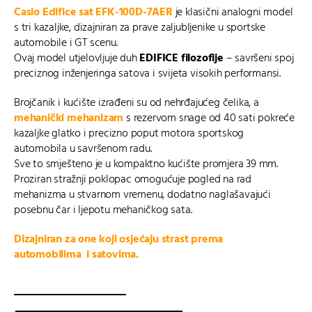
bila
je:
Casio Edifice sat EFK-100D-7AER
je klasični analogni model
je:
249,00 €.
s tri kazaljke, dizajniran za prave zaljubljenike u sportske
279,00 €.
automobile i GT scenu.
Ovaj model utjelovljuje duh
EDIFICE filozofije
– savršeni spoj
preciznog inženjeringa satova i svijeta visokih performansi.
Brojčanik i kućište izrađeni su od nehrđajućeg čelika, a
m
ehanički mehanizam
s rezervom snage od 40 sati pokreće
kazaljke glatko i precizno poput motora sportskog
automobila u savršenom radu.
Sve to smješteno je u kompaktno kućište promjera 39 mm.
Proziran stražnji poklopac omogućuje pogled na rad
mehanizma u stvarnom vremenu, dodatno naglašavajući
posebnu čar i ljepotu mehaničkog sata.
Dizajniran za one koji osjećaju strast prema
automobilima i satovima.
EFK-