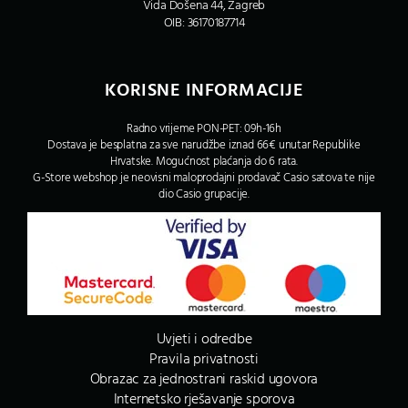
Vida Došena 44, Zagreb
OIB: 36170187714
KORISNE INFORMACIJE
Radno vrijeme PON-PET: 09h-16h
Dostava je besplatna za sve narudžbe iznad 66€ unutar Republike
Hrvatske. Mogućnost plaćanja do 6 rata.
G-Store webshop je neovisni maloprodajni prodavač Casio satova te nije
dio Casio grupacije.
Uvjeti i odredbe
Pravila privatnosti
Obrazac za jednostrani raskid ugovora
Internetsko rješavanje sporova