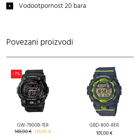
Vodootpornost 20 bara
Povezani proizvodi
-7%
GW-7900B-1ER
GBD-800-8ER
Izvorna
Trenutna
149,00
€
139,00
€
101,00
€
cijena
cijena