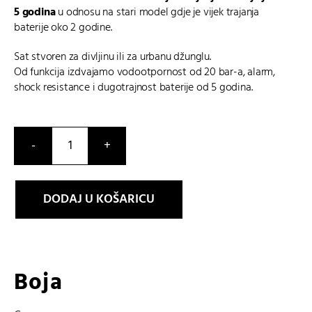
5 godina
u odnosu na stari model gdje je vijek trajanja
baterije oko 2 godine.
Sat stvoren za divljinu ili za urbanu džunglu.
Od funkcija izdvajamo vodootpornost od 20 bar-a, alarm,
shock resistance i dugotrajnost baterije od 5 godina.
DW-
5600UE-
1ER
DODAJ U KOŠARICU
količina
Boja