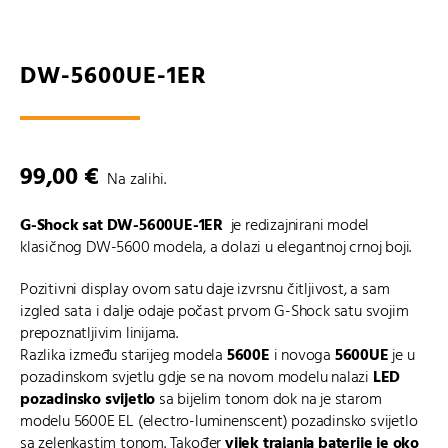
DW-5600UE-1ER
99,00
€
Na zalihi.
G-Shock sat DW-5600UE-1ER
je redizajnirani model
klasičnog DW-5600 modela, a dolazi u elegantnoj crnoj boji.
Pozitivni display ovom satu daje izvrsnu čitljivost, a sam
izgled sata i dalje odaje počast prvom G-Shock satu svojim
prepoznatljivim linijama.
Razlika između starijeg modela
5600E
i novoga
5600UE
je u
pozadinskom svjetlu gdje se na novom modelu nalazi
LED
pozadinsko svijetlo
sa bijelim tonom dok na je starom
modelu 5600E EL (electro-luminenscent) pozadinsko svijetlo
sa zelenkastim tonom. Također
vijek trajanja baterije je oko