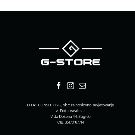
DITAS CONSULTING, obrt za poslovno savjetovanje
vl. Edita Vasiljević
Vida Došena 44, Zagreb
OIB: 36170187714