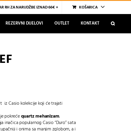
R RH ZA NARUDŽBE IZNAD 66€ +
KOŠARICA
REZERVNI DIJELOVI
OUTLET
KONTAKT
EF
t iz Casio kolekcije koji će trajati
je pokreće
quartz mehanizam
.
a inačica popularnog Casio “Duro” sata
upačniji i onima sa manjim zglobom, a i