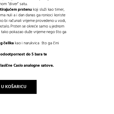
nom “diver” satu.
otirajućem prstenu
koji služi kao timer,
 nuli a i dan danas ga ronioci koriste
o bi računali vrijeme provedeno u vodi,
 ostalo. Prsten se okreće samo u jednom
e tako pokazao duže vrijeme nego što ga
g čelika
kao i narukvica što ga čini
odootpornost do 5 bara te
lasične
Casio analogne satove
.
 U KOŠARICU