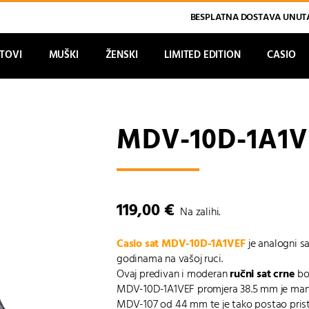
BESPLATNA DOSTAVA UNUTA
ATOVI
MUŠKI
ŽENSKI
LIMITED EDITION
CASIO
MDV-10D-1A1V
119,00
€
Na zalihi.
Casio sat MDV-10D-1A1VEF
je analogni sa
godinama na vašoj ruci.
Ovaj predivan i moderan
ručni sat crne
bo
MDV-10D-1A1VEF promjera 38.5 mm je manj
MDV-107 od 44 mm te je tako postao prist