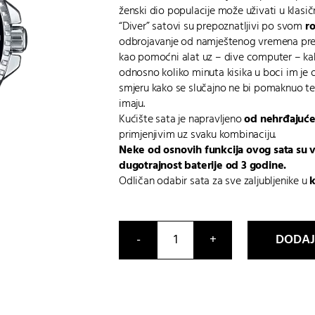
ženski dio populacije može uživati u klasič
“Diver” satovi su prepoznatljivi po svom
r
odbrojavanje od namještenog vremena prema
kao pomoćni alat uz – dive computer – kak
odnosno koliko minuta kisika u boci im je
smjeru kako se slučajno ne bi pomaknuo t
imaju.
Kućište sata je napravljeno
od nehrđajuće
primjenjivim uz svaku kombinaciju.
Neke od osnovih funkcija ovog sata su
v
dugotrajnost baterije od 3 godine.
Odličan odabir sata za sve zaljubljenike u
k
DODAJ
MDV-
10D-
1A1VEF
količina