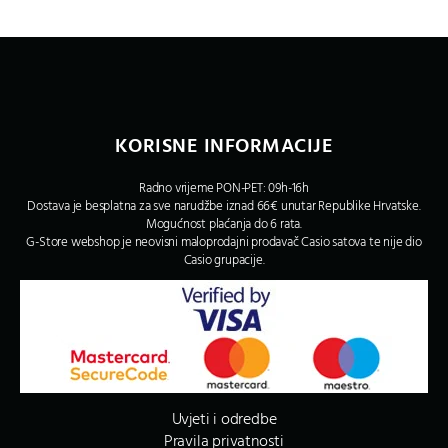
KORISNE INFORMACIJE
Radno vrijeme PON-PET: 09h-16h
Dostava je besplatna za sve narudžbe iznad 66€ unutar Republike Hrvatske.
Mogućnost plaćanja do 6 rata.
G-Store webshop je neovisni maloprodajni prodavač Casio satova te nije dio
Casio grupacije.
Uvjeti i odredbe
Pravila privatnosti