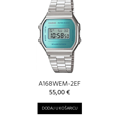
A168WEM-2EF
55,00
€
DODAJ U KOŠARICU