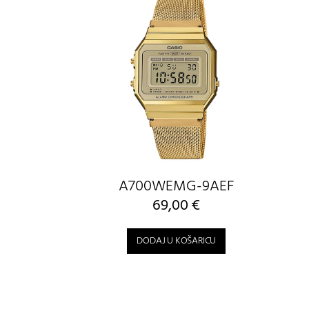
A700WEMG-9AEF
69,00
€
DODAJ U KOŠARICU