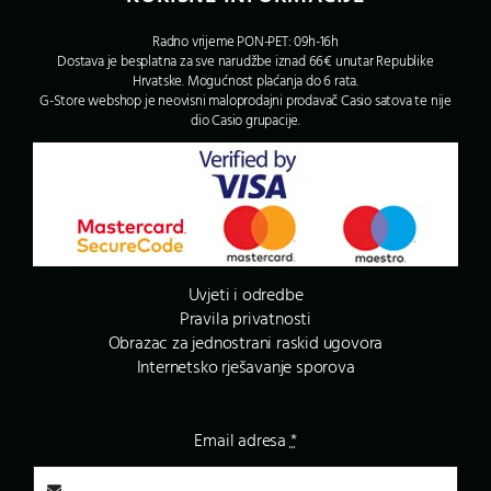
Radno vrijeme PON-PET: 09h-16h
Dostava je besplatna za sve narudžbe iznad 66€ unutar Republike
Hrvatske. Mogućnost plaćanja do 6 rata.
G-Store webshop je neovisni maloprodajni prodavač Casio satova te nije
dio Casio grupacije.
Uvjeti i odredbe
Pravila privatnosti
Obrazac za jednostrani raskid ugovora
Internetsko rješavanje sporova
Email adresa
*