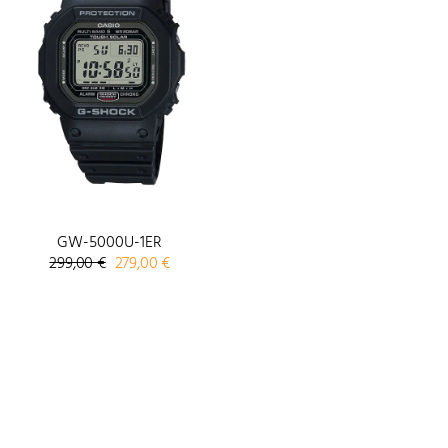
GW-5000U-1ER
Izvorna
Trenutna
299,00
€
279,00
€
cijena
cijena
bila
je:
je:
279,00 €.
299,00 €.